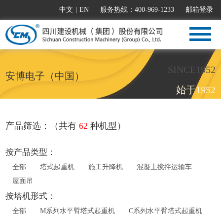
中文
|
EN
服务热线：400-969-1233
邮箱登录
SINCE1952
安博电子（中国）
始于1952
产品筛选：（共有
62
种机型）
按产品类型：
全部
塔式起重机
施工升降机
混凝土搅拌运输车
屋面吊
按塔机形式：
全部
M系列水平臂塔式起重机
C系列水平臂塔式起重机