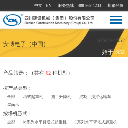
中文
|
EN
服务热线：400-969-1233
邮箱登录
SINCE1952
安博电子（中国）
始于1952
产品筛选：（共有
62
种机型）
按产品类型：
全部
塔式起重机
施工升降机
混凝土搅拌运输车
屋面吊
按塔机形式：
全部
M系列水平臂塔式起重机
C系列水平臂塔式起重机