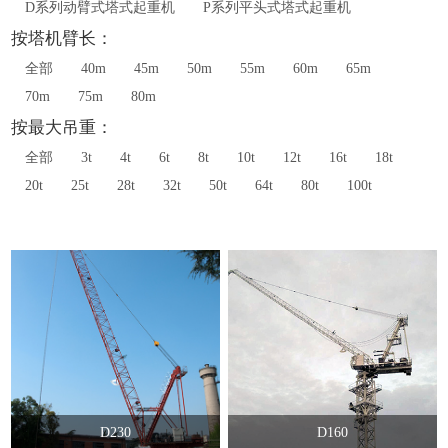
D系列动臂式塔式起重机
P系列平头式塔式起重机
按塔机臂长：
全部
40m
45m
50m
55m
60m
65m
70m
75m
80m
按最大吊重：
全部
3t
4t
6t
8t
10t
12t
16t
18t
20t
25t
28t
32t
50t
64t
80t
100t
D230
D160