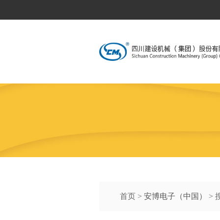
首页 >
安博电子（中国）
> 