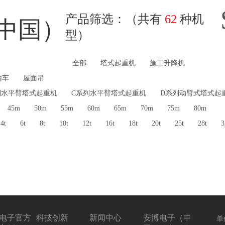
产品筛选：（共有
62
种机
中国）
型）
全部
塔式起重机
施工升降机
输车
屋面吊
列水平臂塔式起重机
C系列水平臂塔式起重机
D系列动臂式塔式起
45m
50m
55m
60m
65m
70m
75m
80m
4t
6t
8t
10t
12t
16t
18t
20t
25t
28t
3
电子官方
科技创新
新闻中心
安博电子（中
单