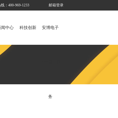
：400-969-1233
邮箱登录
新闻中心
科技创新
安博电子
（中国）服
务