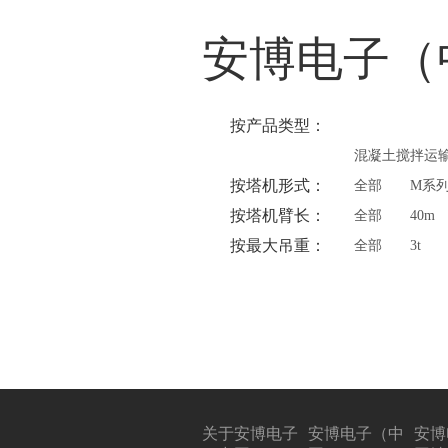
安博电子（
按产品类型：
混凝土搅拌运
按塔机形式：
全部
M系
按塔机臂长：
全部
40m
按最大吊重：
全部
3t
关于安博电子
安博电子（中
安博