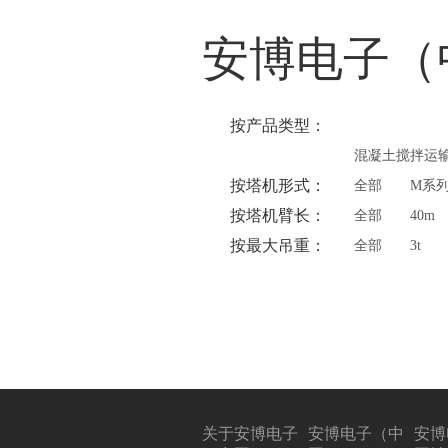
安博电子（
按产品类型：
混凝土搅拌运
按塔机形式：
全部
M系
按塔机臂长：
全部
40m
按最大吊重：
全部
3t
关于安博电子
安博电子（中
安博