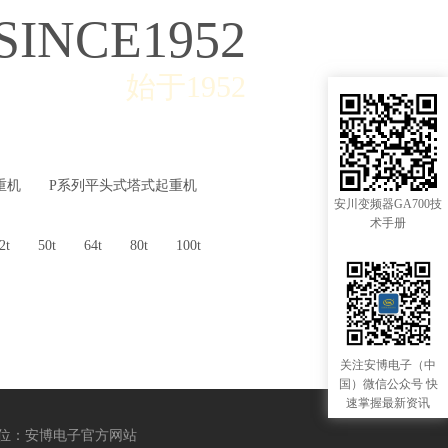
SINCE1952
始于1952
重机
P系列平头式塔式起重机
安川变频器GA700技
术手册
2t
50t
64t
80t
100t
关注安博电子（中
国）微信公众号 快
速掌握最新资讯
位：安博电子官方网站