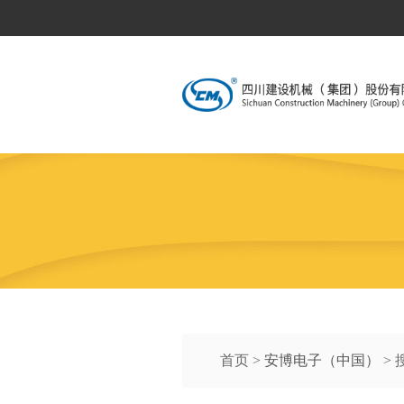
首页 >
安博电子（中国）
> 