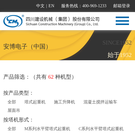
中文
|
EN
服务热线：400-969-1233
邮箱登录
SINCE1952
安博电子（中国）
始于1952
产品筛选：（共有
62
种机型）
按产品类型：
全部
塔式起重机
施工升降机
混凝土搅拌运输车
屋面吊
按塔机形式：
全部
M系列水平臂塔式起重机
C系列水平臂塔式起重机