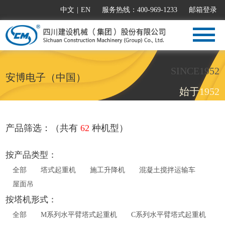
中文
|
EN
服务热线：400-969-1233
邮箱登录
SINCE1952
安博电子（中国）
始于1952
产品筛选：（共有
62
种机型）
按产品类型：
全部
塔式起重机
施工升降机
混凝土搅拌运输车
屋面吊
按塔机形式：
全部
M系列水平臂塔式起重机
C系列水平臂塔式起重机