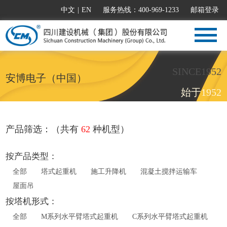
中文
|
EN
服务热线：400-969-1233
邮箱登录
SINCE1952
安博电子（中国）
始于1952
产品筛选：（共有
62
种机型）
按产品类型：
全部
塔式起重机
施工升降机
混凝土搅拌运输车
屋面吊
按塔机形式：
全部
M系列水平臂塔式起重机
C系列水平臂塔式起重机