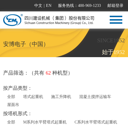
中文
|
EN
服务热线：400-969-1233
邮箱登录
SINCE1952
安博电子（中国）
始于1952
产品筛选：（共有
62
种机型）
按产品类型：
全部
塔式起重机
施工升降机
混凝土搅拌运输车
屋面吊
按塔机形式：
全部
M系列水平臂塔式起重机
C系列水平臂塔式起重机