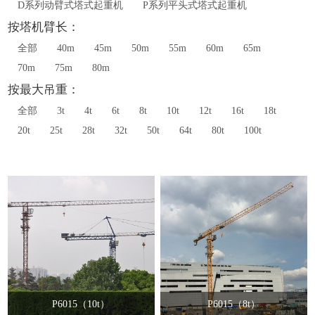
D系列动臂式塔式起重机
P系列平头式塔式起重机
按塔机臂长：
全部
40m
45m
50m
55m
60m
65m
70m
75m
80m
按最大吊重：
全部
3t
4t
6t
8t
10t
12t
16t
18t
20t
25t
28t
32t
50t
64t
80t
100t
P6015（10t）
P6015（8t）