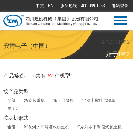
中文
|
EN
服务热线：400-969-1233
邮箱登录
SINCE1952
安博电子（中国）
始于1952
产品筛选：（共有
62
种机型）
按产品类型：
全部
塔式起重机
施工升降机
混凝土搅拌运输车
屋面吊
按塔机形式：
全部
M系列水平臂塔式起重机
C系列水平臂塔式起重机