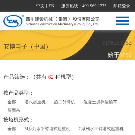
中文
|
EN
服务热线：400-969-1233
邮箱登录
SINCE1952
安博电子（中国）
始于1952
产品筛选：（共有
62
种机型）
按产品类型：
全部
塔式起重机
施工升降机
混凝土搅拌运输车
屋面吊
按塔机形式：
全部
M系列水平臂塔式起重机
C系列水平臂塔式起重机