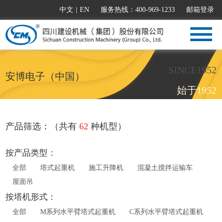
中文
|
EN
服务热线：400-969-1233
邮箱登录
SINCE1952
安博电子（中国）
始于1952
产品筛选：（共有
62
种机型）
按产品类型：
全部
塔式起重机
施工升降机
混凝土搅拌运输车
屋面吊
按塔机形式：
全部
M系列水平臂塔式起重机
C系列水平臂塔式起重机