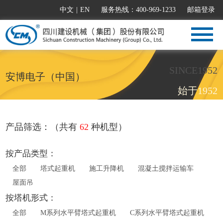
中文
|
EN
服务热线：400-969-1233
邮箱登录
SINCE1952
安博电子（中国）
始于1952
产品筛选：（共有
62
种机型）
按产品类型：
全部
塔式起重机
施工升降机
混凝土搅拌运输车
屋面吊
按塔机形式：
全部
M系列水平臂塔式起重机
C系列水平臂塔式起重机