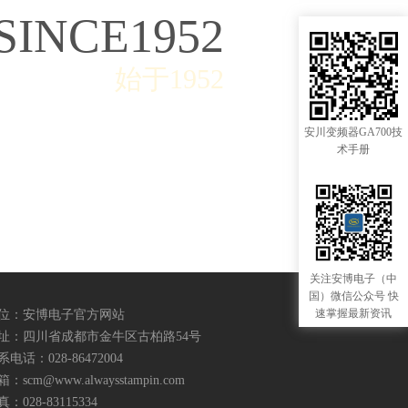
SINCE1952
始于1952
安川变频器GA700技
术手册
关注安博电子（中
国）微信公众号 快
速掌握最新资讯
位：安博电子官方网站
址：四川省成都市金牛区古柏路54号
系电话：028-86472004
：scm@www.alwaysstampin.com
：028-83115334