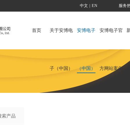
中文
|
EN
服务热线
首页
关于安博电
安博电子
安博电子官
子（中国）
（中国）
方网站案例
搜索产品