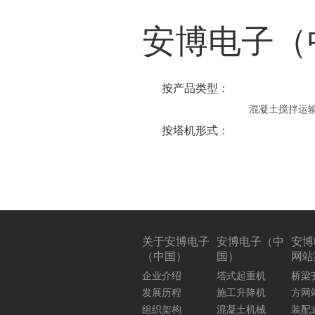
安博电子（
按产品类型：
混凝土搅拌运
按塔机形式：
关于安博电子
安博电子（中
安博
（中国）
国）
网站
企业介绍
塔式起重机
桥梁
发展历程
施工升降机
方网
组织架构
混凝土机械
装配