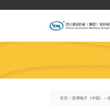
首页 >
安博电子（中国）
> 