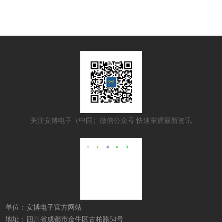
关注安博电子（中国）微信公众号 快速掌握最新资讯
单位：安博电子官方网站
地址：四川省成都市金牛区古柏路54号