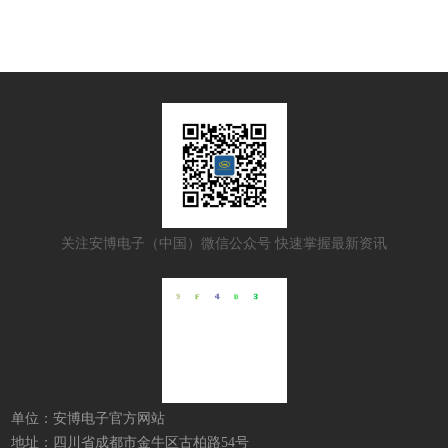
关注安博电子（中国）微信公众号 快速掌握最新资讯
单位：安博电子官方网站
地址：四川省成都市金牛区古柏路54号