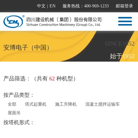
中文
|
EN
服务热线：400-969-1233
邮箱登录
SINCE1952
安博电子（中国）
始于1952
产品筛选：（共有
62
种机型）
按产品类型：
全部
塔式起重机
施工升降机
混凝土搅拌运输车
屋面吊
按塔机形式：