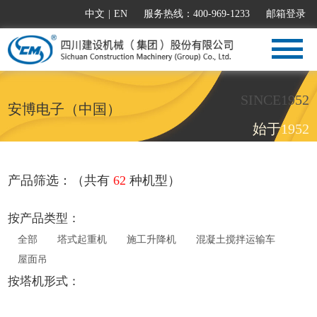
中文
|
EN
服务热线：400-969-1233
邮箱登录
SINCE1952
安博电子（中国）
始于1952
产品筛选：（共有
62
种机型）
按产品类型：
全部
塔式起重机
施工升降机
混凝土搅拌运输车
屋面吊
按塔机形式：