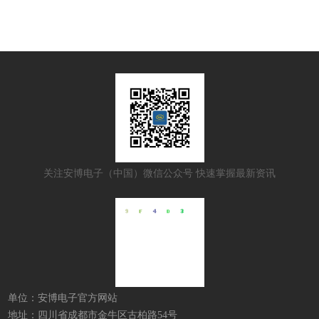
关注安博电子（中国）微信公众号 快速掌握最新资讯
单位：安博电子官方网站
地址：四川省成都市金牛区古柏路54号