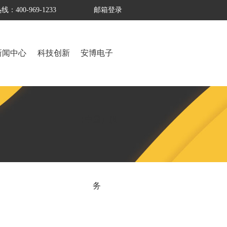
：400-969-1233
邮箱登录
新闻中心
科技创新
安博电子
（中国）服
务