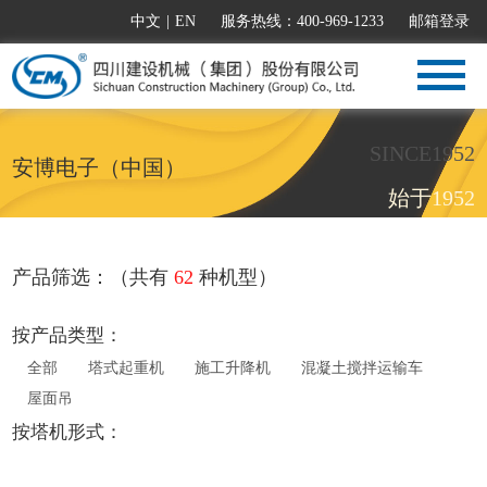
中文
|
EN
服务热线：400-969-1233
邮箱登录
SINCE1952
安博电子（中国）
始于1952
产品筛选：（共有
62
种机型）
按产品类型：
全部
塔式起重机
施工升降机
混凝土搅拌运输车
屋面吊
按塔机形式：