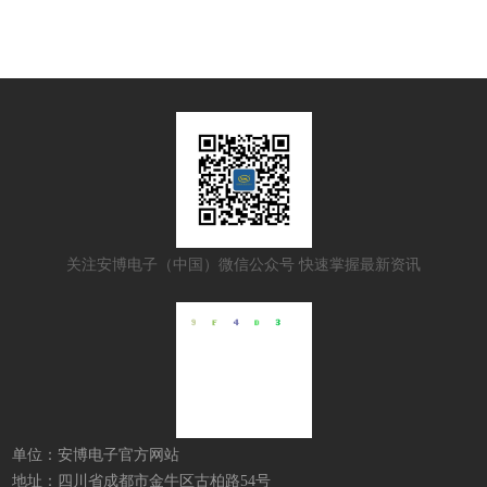
关注安博电子（中国）微信公众号 快速掌握最新资讯
单位：安博电子官方网站
地址：四川省成都市金牛区古柏路54号