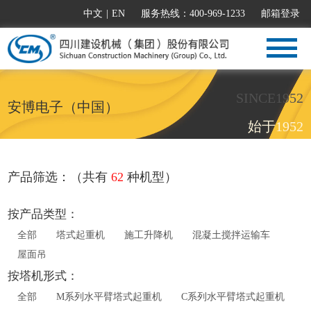
中文
|
EN
服务热线：400-969-1233
邮箱登录
SINCE1952
安博电子（中国）
始于1952
产品筛选：（共有
62
种机型）
按产品类型：
全部
塔式起重机
施工升降机
混凝土搅拌运输车
屋面吊
按塔机形式：
全部
M系列水平臂塔式起重机
C系列水平臂塔式起重机