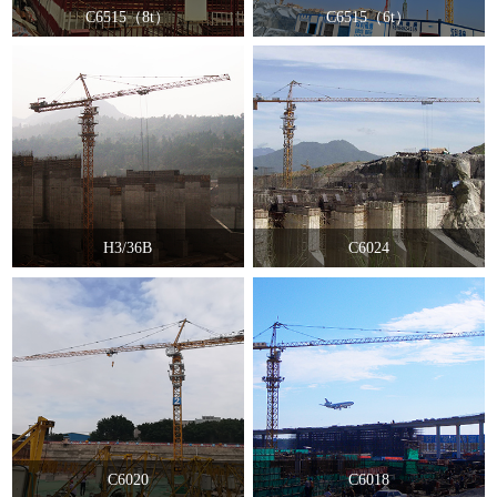
C6515（8t）
C6515（6t）
H3/36B
C6024
C6020
C6018