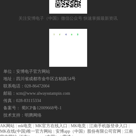
关注安博电子（中国）微信公众号 快速掌握最新资讯
单位：安博电子官方网站
地址：四川省成都市金牛区古柏路54号
联系电话：028-86472004
邮箱：scm@www.alwaysstampin.com
传真：028-83115334
备案号：
蜀ICP备12009668号-1
技术支持：
明腾网络
AK网站
|
mk电竞
|
MK官方在线入口
|
MK电竞
|
江南手机版登录入口
|
MK在线(中国)唯一官方网站
|
安博app（中国）股份有限公司官网
|
江南