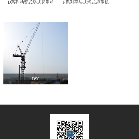
D系列动臂式塔式起重机
P系列平头式塔式起重机
D90