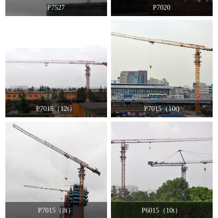
P7527
P7020
P7015（12t）
P7015（10t)
P7015（8t）
P6015（10t）