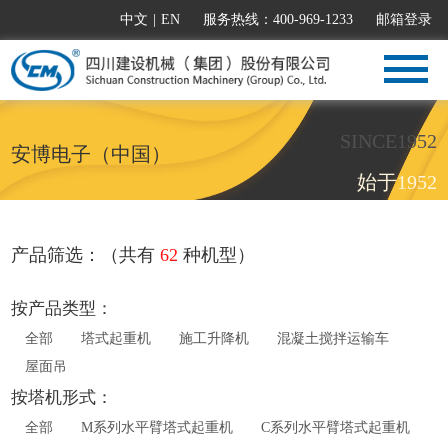
中文
|
EN
服务热线：400-969-1233
邮箱登录
SINCE1952
安博电子（中国）
始于1952
产品筛选：（共有
62
种机型）
按产品类型：
全部
塔式起重机
施工升降机
混凝土搅拌运输车
屋面吊
按塔机形式：
全部
M系列水平臂塔式起重机
C系列水平臂塔式起重机