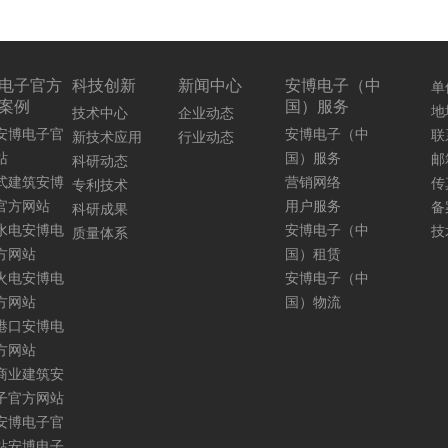
电子官方
科技创新
新闻中心
安博电子（中
单
案例
国）服务
地
技术中心
企业动态
安博电子官
安博电子（中
联
新技术应用
行业动态
站
国）服务
邮箱
科研动态
式建筑安博
营销网络
传真
专利技术
官方网站
用户服务
备
科研成果
水电安博电
安博电子（中
技
质量体系
方网站
国）租赁
火电安博电
安博电子（中
方网站
国）物流
港口安博电
方网站
商业建筑安
子官方网站
安博电子官
站安博电子