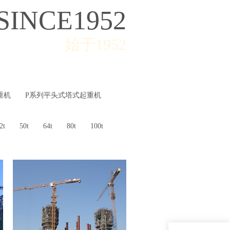
SINCE1952
始于1952
重机
P系列平头式塔式起重机
2t
50t
64t
80t
100t