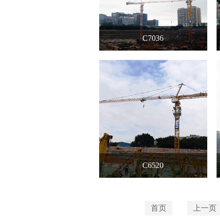
C7036
C6520
首页
上一页