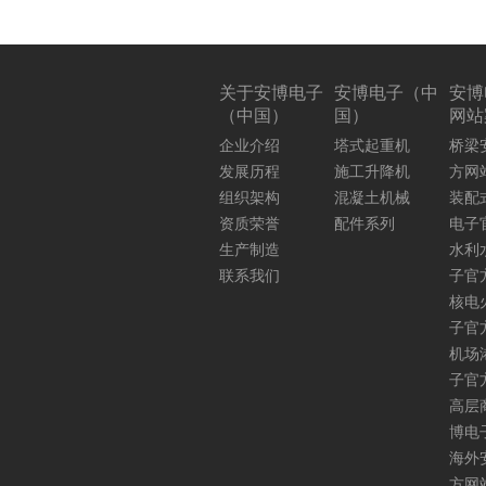
关于安博电子
安博电子（中
安博
（中国）
国）
网站
企业介绍
塔式起重机
桥梁
发展历程
施工升降机
方网
组织架构
混凝土机械
装配
资质荣誉
配件系列
电子
生产制造
水利
联系我们
子官
核电
子官
机场
子官
高层
博电
海外
方网