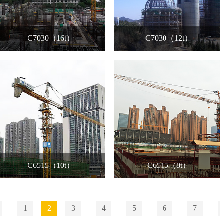
C7030（16t）
C7030（12t）
C6515（10t）
C6515（8t）
1
2
3
4
5
6
7