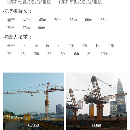
D系列动臂式塔式起重机
P系列平头式塔式起重机
按塔机臂长：
全部
40m
45m
50m
55m
60m
65m
70m
75m
80m
按最大吊重：
全部
3t
4t
6t
8t
10t
12t
16t
18t
20t
25t
28t
32t
50t
64t
80t
100t
C7050
D360