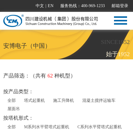
中文
|
EN
服务热线：400-969-1233
邮箱登录
SINCE1952
安博电子（中国）
始于1952
产品筛选：（共有
62
种机型）
按产品类型：
全部
塔式起重机
施工升降机
混凝土搅拌运输车
屋面吊
按塔机形式：
全部
M系列水平臂塔式起重机
C系列水平臂塔式起重机