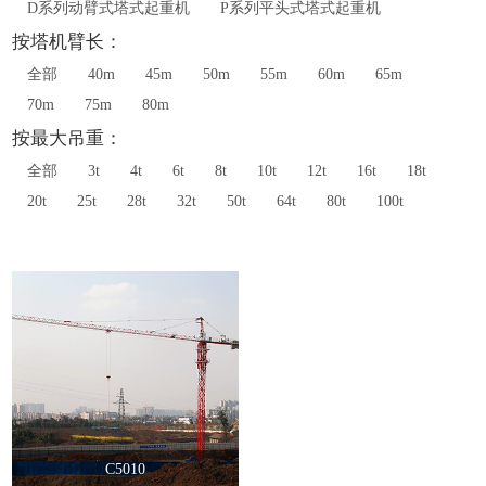
D系列动臂式塔式起重机
P系列平头式塔式起重机
按塔机臂长：
全部
40m
45m
50m
55m
60m
65m
70m
75m
80m
按最大吊重：
全部
3t
4t
6t
8t
10t
12t
16t
18t
20t
25t
28t
32t
50t
64t
80t
100t
C5010