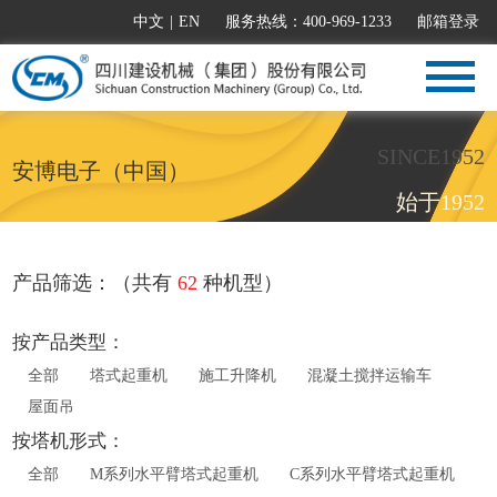
中文
|
EN
服务热线：400-969-1233
邮箱登录
SINCE1952
安博电子（中国）
始于1952
产品筛选：（共有
62
种机型）
按产品类型：
全部
塔式起重机
施工升降机
混凝土搅拌运输车
屋面吊
按塔机形式：
全部
M系列水平臂塔式起重机
C系列水平臂塔式起重机