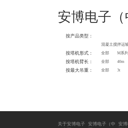
安博电子（
按产品类型：
混凝土搅拌运
按塔机形式：
全部
M系
按塔机臂长：
全部
40m
按最大吊重：
全部
3t
关于安博电子
安博电子（中
安博