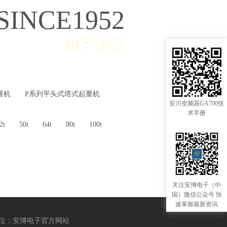
SINCE1952
始于1952
重机
P系列平头式塔式起重机
安川变频器GA700技
术手册
2t
50t
64t
80t
100t
关注安博电子（中
国）微信公众号 快
速掌握最新资讯
位：安博电子官方网站