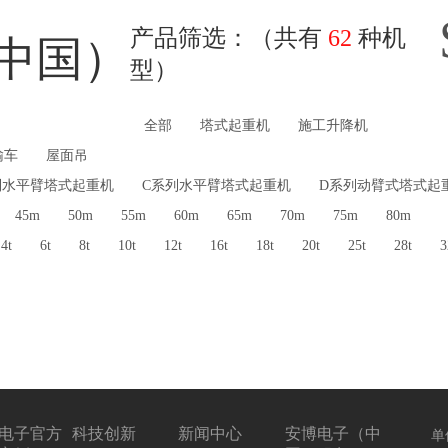
产品筛选：（共有
62
种机
中国）
型）
全部
塔式起重机
施工升降机
输车
屋面吊
列水平臂塔式起重机
C系列水平臂塔式起重机
D系列动臂式塔式起
45m
50m
55m
60m
65m
70m
75m
80m
4t
6t
8t
10t
12t
16t
18t
20t
25t
28t
3
电子官方
科技创新
新闻中心
安博电子（中
单