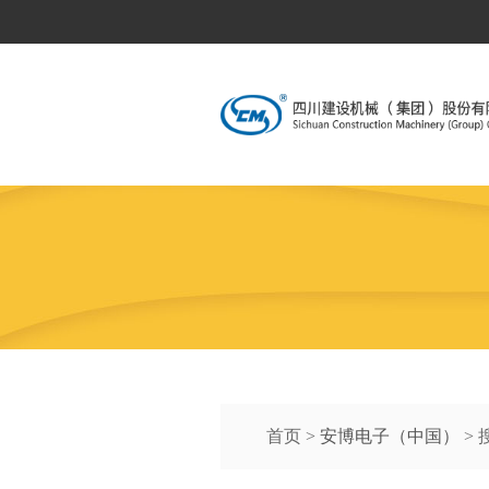
首页 >
安博电子（中国）
> 