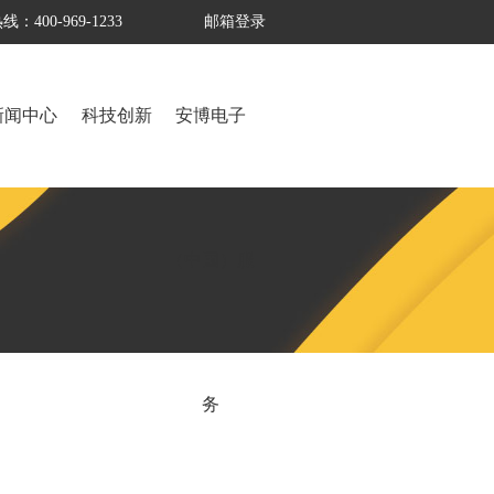
：400-969-1233
邮箱登录
新闻中心
科技创新
安博电子
（中国）服
务