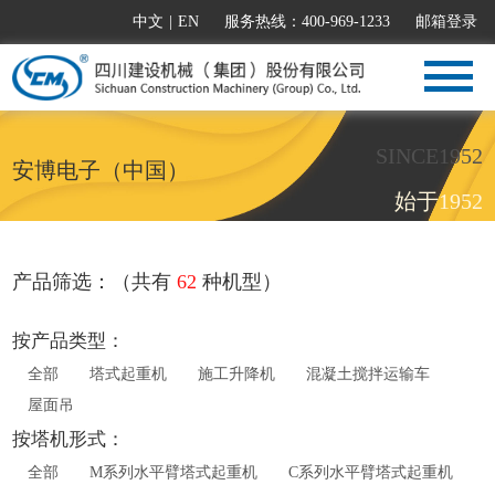
中文
|
EN
服务热线：400-969-1233
邮箱登录
SINCE1952
安博电子（中国）
始于1952
产品筛选：（共有
62
种机型）
按产品类型：
全部
塔式起重机
施工升降机
混凝土搅拌运输车
屋面吊
按塔机形式：
全部
M系列水平臂塔式起重机
C系列水平臂塔式起重机