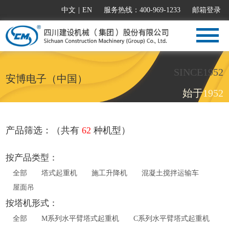
中文
|
EN
服务热线：400-969-1233
邮箱登录
SINCE1952
安博电子（中国）
始于1952
产品筛选：（共有
62
种机型）
按产品类型：
全部
塔式起重机
施工升降机
混凝土搅拌运输车
屋面吊
按塔机形式：
全部
M系列水平臂塔式起重机
C系列水平臂塔式起重机