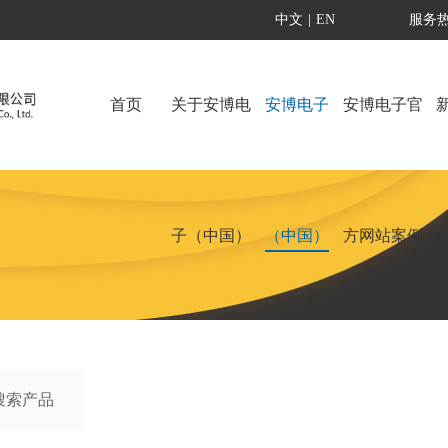
中文
|
EN
服务热线
首页
关于安博电
安博电子
安博电子官
子（中国）
（中国）
方网站案例
搜索产品