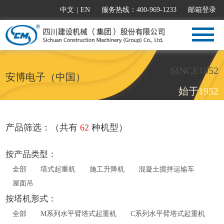
中文
|
EN
服务热线：400-969-1233
邮箱登录
SINCE1952
安博电子（中国）
始于1952
产品筛选：（共有
62
种机型）
按产品类型：
全部
塔式起重机
施工升降机
混凝土搅拌运输车
屋面吊
按塔机形式：
全部
M系列水平臂塔式起重机
C系列水平臂塔式起重机