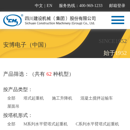
中文
|
EN
服务热线：400-969-1233
邮箱登录
SINCE1952
安博电子（中国）
始于1952
产品筛选：（共有
62
种机型）
按产品类型：
全部
塔式起重机
施工升降机
混凝土搅拌运输车
屋面吊
按塔机形式：
全部
M系列水平臂塔式起重机
C系列水平臂塔式起重机