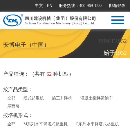
中文
|
EN
服务热线：400-969-1233
邮箱登录
SINCE1952
安博电子（中国）
始于1952
产品筛选：（共有
62
种机型）
按产品类型：
全部
塔式起重机
施工升降机
混凝土搅拌运输车
屋面吊
按塔机形式：
全部
M系列水平臂塔式起重机
C系列水平臂塔式起重机