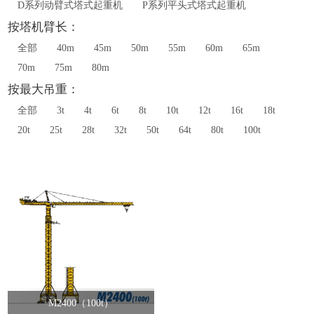
D系列动臂式塔式起重机
P系列平头式塔式起重机
按塔机臂长：
全部
40m
45m
50m
55m
60m
65m
70m
75m
80m
按最大吊重：
全部
3t
4t
6t
8t
10t
12t
16t
18t
20t
25t
28t
32t
50t
64t
80t
100t
M2400（100t）