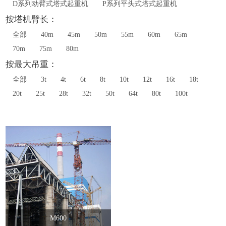
D系列动臂式塔式起重机
P系列平头式塔式起重机
按塔机臂长：
全部
40m
45m
50m
55m
60m
65m
70m
75m
80m
按最大吊重：
全部
3t
4t
6t
8t
10t
12t
16t
18t
20t
25t
28t
32t
50t
64t
80t
100t
M600