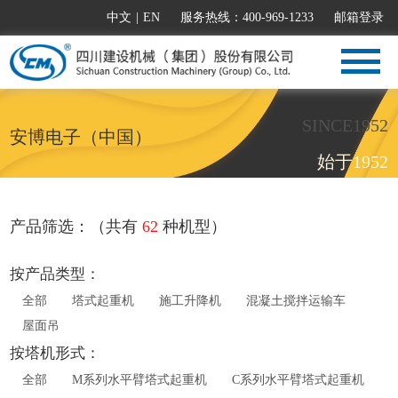
中文
|
EN
服务热线：400-969-1233
邮箱登录
SINCE1952
安博电子（中国）
始于1952
产品筛选：（共有
62
种机型）
按产品类型：
全部
塔式起重机
施工升降机
混凝土搅拌运输车
屋面吊
按塔机形式：
全部
M系列水平臂塔式起重机
C系列水平臂塔式起重机