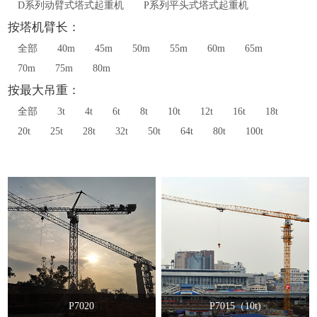
D系列动臂式塔式起重机
P系列平头式塔式起重机
按塔机臂长：
全部
40m
45m
50m
55m
60m
65m
70m
75m
80m
按最大吊重：
全部
3t
4t
6t
8t
10t
12t
16t
18t
20t
25t
28t
32t
50t
64t
80t
100t
P7020
P7015（10t)