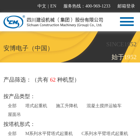
中文
|
EN
服务热线：400-969-1233
邮箱登录
SINCE1952
安博电子（中国）
始于1952
产品筛选：（共有
62
种机型）
按产品类型：
全部
塔式起重机
施工升降机
混凝土搅拌运输车
屋面吊
按塔机形式：
全部
M系列水平臂塔式起重机
C系列水平臂塔式起重机