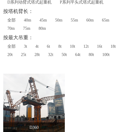
D系列动臂式塔式起重机
P系列平头式塔式起重机
按塔机臂长：
全部
40m
45m
50m
55m
60m
65m
70m
75m
80m
按最大吊重：
全部
3t
4t
6t
8t
10t
12t
16t
18t
20t
25t
28t
32t
50t
64t
80t
100t
D360