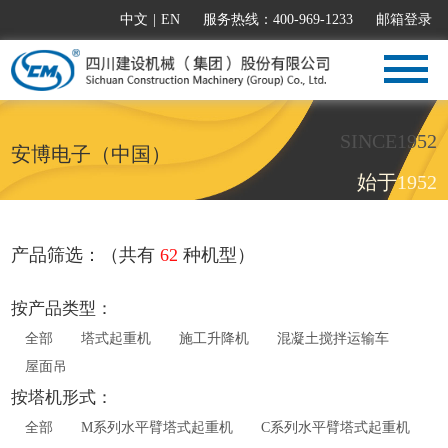
中文
|
EN
服务热线：400-969-1233
邮箱登录
SINCE1952
安博电子（中国）
始于1952
产品筛选：（共有
62
种机型）
按产品类型：
全部
塔式起重机
施工升降机
混凝土搅拌运输车
屋面吊
按塔机形式：
全部
M系列水平臂塔式起重机
C系列水平臂塔式起重机