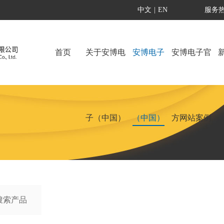
中文
|
EN
服务热线
首页
关于安博电
安博电子
安博电子官
子（中国）
（中国）
方网站案例
搜索产品