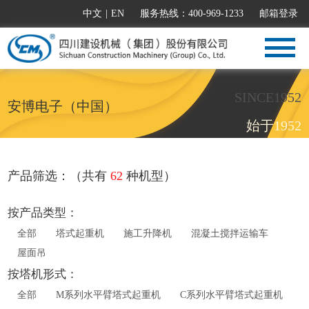
中文
|
EN
服务热线：400-969-1233
邮箱登录
SINCE1952
安博电子（中国）
始于1952
产品筛选：（共有
62
种机型）
按产品类型：
全部
塔式起重机
施工升降机
混凝土搅拌运输车
屋面吊
按塔机形式：
全部
M系列水平臂塔式起重机
C系列水平臂塔式起重机