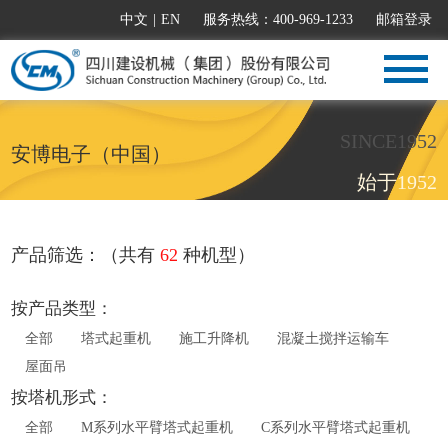
中文
|
EN
服务热线：400-969-1233
邮箱登录
SINCE1952
安博电子（中国）
始于1952
产品筛选：（共有
62
种机型）
按产品类型：
全部
塔式起重机
施工升降机
混凝土搅拌运输车
屋面吊
按塔机形式：
全部
M系列水平臂塔式起重机
C系列水平臂塔式起重机