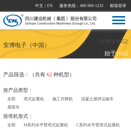
中文
|
EN
服务热线：400-969-1233
邮箱登录
SINCE1952
安博电子（中国）
始于1952
产品筛选：（共有
62
种机型）
按产品类型：
全部
塔式起重机
施工升降机
混凝土搅拌运输车
屋面吊
按塔机形式：
全部
M系列水平臂塔式起重机
C系列水平臂塔式起重机