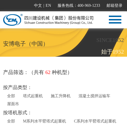
中文
|
EN
服务热线：400-969-1233
邮箱登录
SINCE1952
安博电子（中国）
始于1952
产品筛选：（共有
62
种机型）
按产品类型：
全部
塔式起重机
施工升降机
混凝土搅拌运输车
屋面吊
按塔机形式：
全部
M系列水平臂塔式起重机
C系列水平臂塔式起重机