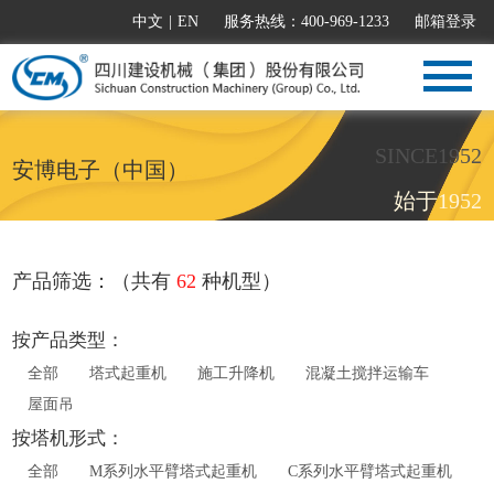
中文
|
EN
服务热线：400-969-1233
邮箱登录
SINCE1952
安博电子（中国）
始于1952
产品筛选：（共有
62
种机型）
按产品类型：
全部
塔式起重机
施工升降机
混凝土搅拌运输车
屋面吊
按塔机形式：
全部
M系列水平臂塔式起重机
C系列水平臂塔式起重机