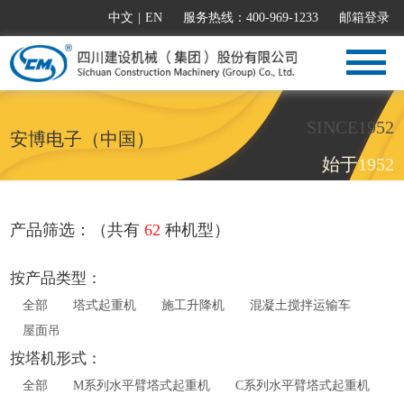
中文
|
EN
服务热线：400-969-1233
邮箱登录
SINCE1952
安博电子（中国）
始于1952
产品筛选：（共有
62
种机型）
按产品类型：
全部
塔式起重机
施工升降机
混凝土搅拌运输车
屋面吊
按塔机形式：
全部
M系列水平臂塔式起重机
C系列水平臂塔式起重机