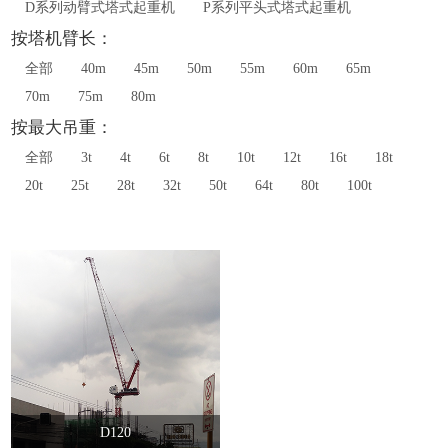
D系列动臂式塔式起重机
P系列平头式塔式起重机
按塔机臂长：
全部
40m
45m
50m
55m
60m
65m
70m
75m
80m
按最大吊重：
全部
3t
4t
6t
8t
10t
12t
16t
18t
20t
25t
28t
32t
50t
64t
80t
100t
D120