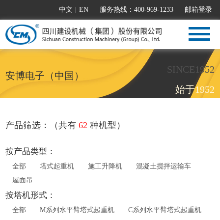
中文
|
EN
服务热线：400-969-1233
邮箱登录
SINCE1952
安博电子（中国）
始于1952
产品筛选：（共有
62
种机型）
按产品类型：
全部
塔式起重机
施工升降机
混凝土搅拌运输车
屋面吊
按塔机形式：
全部
M系列水平臂塔式起重机
C系列水平臂塔式起重机