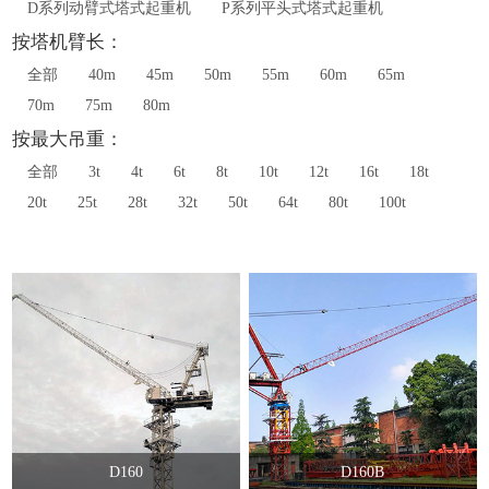
D系列动臂式塔式起重机
P系列平头式塔式起重机
按塔机臂长：
全部
40m
45m
50m
55m
60m
65m
70m
75m
80m
按最大吊重：
全部
3t
4t
6t
8t
10t
12t
16t
18t
20t
25t
28t
32t
50t
64t
80t
100t
D160
D160B