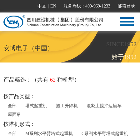
中文
|
EN
服务热线：400-969-1233
邮箱登录
SINCE1952
安博电子（中国）
始于1952
产品筛选：（共有
62
种机型）
按产品类型：
全部
塔式起重机
施工升降机
混凝土搅拌运输车
屋面吊
按塔机形式：
全部
M系列水平臂塔式起重机
C系列水平臂塔式起重机