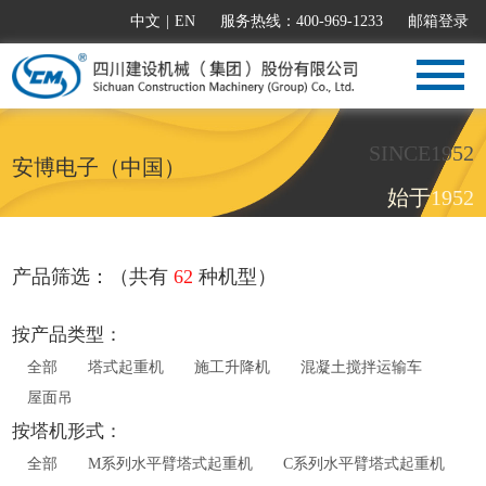
中文
|
EN
服务热线：400-969-1233
邮箱登录
SINCE1952
安博电子（中国）
始于1952
产品筛选：（共有
62
种机型）
按产品类型：
全部
塔式起重机
施工升降机
混凝土搅拌运输车
屋面吊
按塔机形式：
全部
M系列水平臂塔式起重机
C系列水平臂塔式起重机