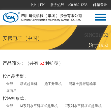
中文
|
EN
服务热线：400-969-1233
邮箱登录
SINCE1952
安博电子（中国）
始于1952
产品筛选：（共有
62
种机型）
按产品类型：
全部
塔式起重机
施工升降机
混凝土搅拌运输车
屋面吊
按塔机形式：
全部
M系列水平臂塔式起重机
C系列水平臂塔式起重机