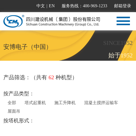
中文
|
EN
服务热线：400-969-1233
邮箱登录
SINCE1952
安博电子（中国）
始于1952
产品筛选：（共有
62
种机型）
按产品类型：
全部
塔式起重机
施工升降机
混凝土搅拌运输车
屋面吊
按塔机形式：