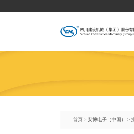
首页 >
安博电子（中国）
> 