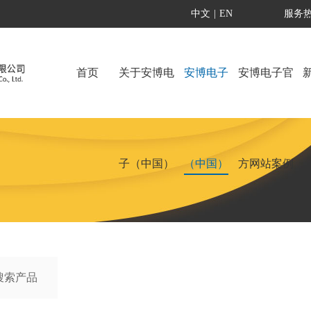
中文
|
EN
服务热线
首页
关于安博电
安博电子
安博电子官
子（中国）
（中国）
方网站案例
搜索产品