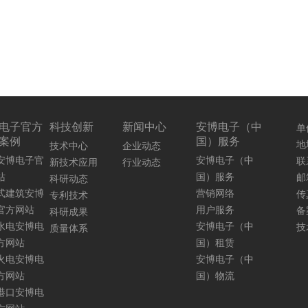
电子官方
科技创新
新闻中心
安博电子（中
单
案例
国）服务
地
技术中心
企业动态
安博电子官
安博电子（中
联
新技术应用
行业动态
站
国）服务
邮箱
科研动态
式建筑安博
营销网络
传真
专利技术
官方网站
用户服务
备
科研成果
水电安博电
安博电子（中
技
质量体系
方网站
国）租赁
火电安博电
安博电子（中
方网站
国）物流
港口安博电