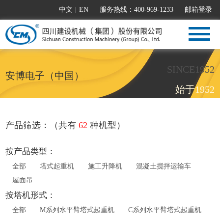
中文
|
EN
服务热线：400-969-1233
邮箱登录
SINCE1952
安博电子（中国）
始于1952
产品筛选：（共有
62
种机型）
按产品类型：
全部
塔式起重机
施工升降机
混凝土搅拌运输车
屋面吊
按塔机形式：
全部
M系列水平臂塔式起重机
C系列水平臂塔式起重机