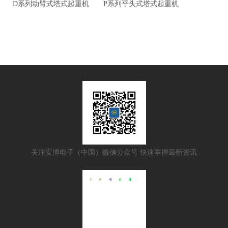
D系列动臂式塔式起重机
P系列平头式塔式起重机
关注安博电子（中国）微信公众号 快速掌握最新资讯